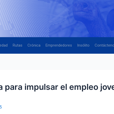
edad
Rutas
Crónica
Emprendedores
Insólito
Contácten
ca para impulsar el empleo jov
5