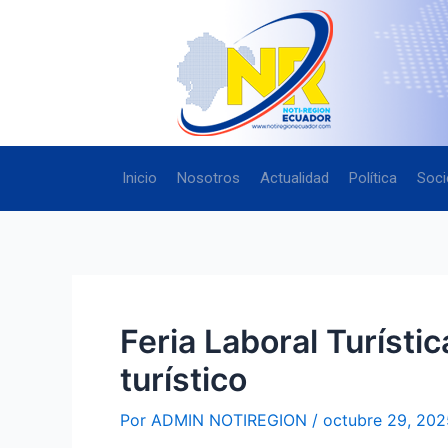
Ir
Navegación
al
de
contenido
entradas
Inicio
Nosotros
Actualidad
Política
Soci
Feria Laboral Turísti
turístico
Por
ADMIN NOTIREGION
/
octubre 29, 202