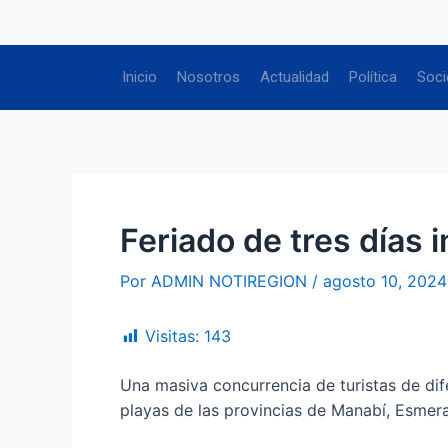
Ir
Navegación
al
de
contenido
entradas
Inicio
Nosotros
Actualidad
Política
Soci
Feriado de tres días 
Por
ADMIN NOTIREGION
/
agosto 10, 2024
Visitas:
143
Una masiva concurrencia de turistas de dif
playas de las provincias de Manabí, Esmer