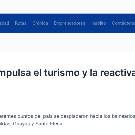
edad
Rutas
Crónica
Emprendedores
Insólito
Contácten
impulsa el turismo y la react
erentes puntos del país se desplazaron hacia los balneario
aldas, Guayas y Santa Elena.