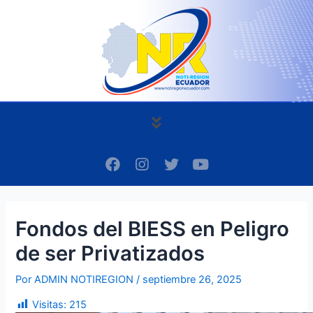
Ir
Navegación
al
de
contenido
entradas
Menú
F
I
T
Y
a
n
w
o
c
s
i
u
e
t
t
t
b
a
t
u
Fondos del BIESS en Peligro
o
g
e
b
o
r
r
e
de ser Privatizados
k
a
m
Por
ADMIN NOTIREGION
/
septiembre 26, 2025
Visitas:
215