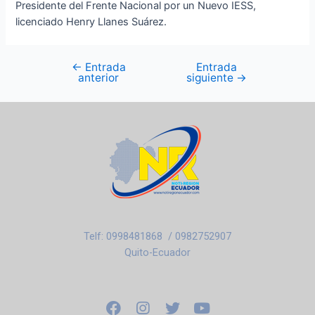
Presidente del Frente Nacional por un Nuevo IESS,
licenciado Henry Llanes Suárez.
←
Entrada
Entrada
anterior
siguiente
→
Telf: 0998481868 / 0982752907
Quito-Ecuador
F
I
T
Y
a
n
w
o