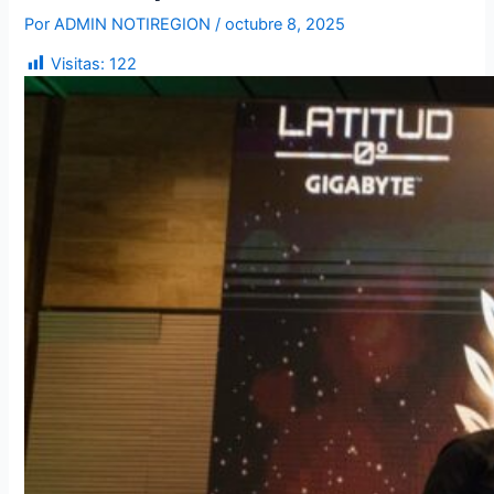
Por
ADMIN NOTIREGION
/
octubre 8, 2025
Visitas:
122