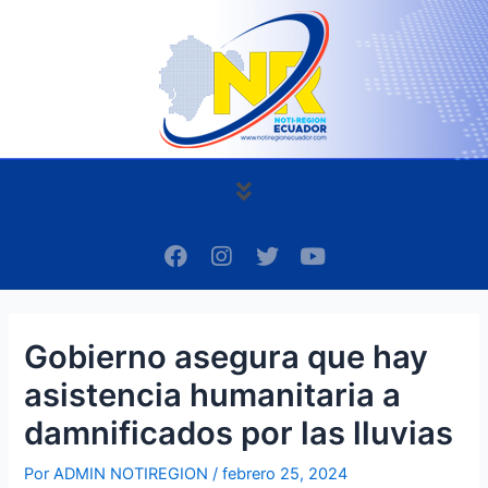
Ir
Navegación
al
de
contenido
entradas
Menú
F
I
T
Y
a
n
w
o
c
s
i
u
e
t
t
t
b
a
t
u
Gobierno asegura que hay
o
g
e
b
o
r
r
e
asistencia humanitaria a
k
a
m
damnificados por las lluvias
Por
ADMIN NOTIREGION
/
febrero 25, 2024