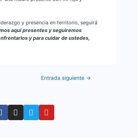
iderazgo y presencia en territorio, seguirá
mos aquí presentes y seguiremos
nfrentarlos y para cuidar de ustedes,
Entrada siguiente
→
F
I
T
Y
a
n
w
o
c
s
i
u
e
t
t
t