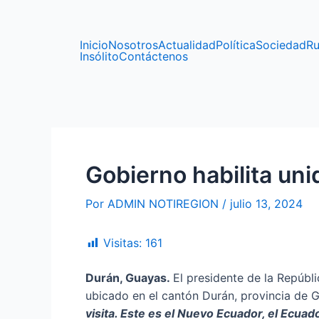
Ir
Navegación
al
de
contenido
entradas
Inicio
Nosotros
Actualidad
Política
Sociedad
Ru
Insólito
Contáctenos
Gobierno habilita uni
Por
ADMIN NOTIREGION
/
julio 13, 2024
Visitas:
161
Durán, Guayas.
El presidente de la Repúbli
ubicado en el cantón Durán, provincia de G
visita. Este es el Nuevo Ecuador, el Ecuado