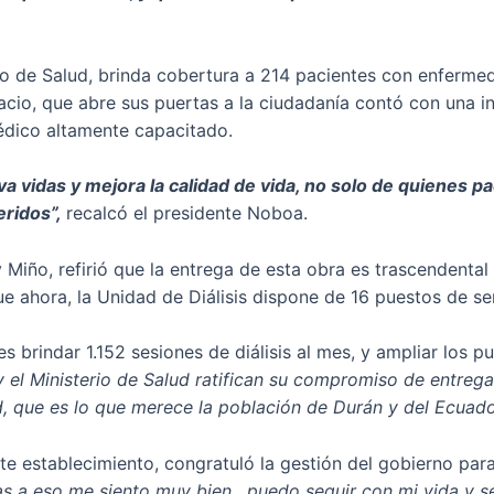
rio de Salud, brinda cobertura a 214 pacientes con enfermed
pacio, que abre sus puertas a la ciudadanía contó con una
édico altamente capacitado.
a vidas y mejora la calidad de vida, no solo de quienes 
eridos”,
recalcó el presidente Noboa.
 Miño, refirió que la entrega de esta obra es trascendental
ue ahora, la Unidad de Diálisis dispone de 16 puestos de ser
 es brindar 1.152 sesiones de diálisis al mes, y ampliar los
 el Ministerio de Salud ratifican su compromiso de entrega
, que es lo que merece la población de Durán y del Ecuad
e establecimiento, congratuló la gestión del gobierno para 
as a eso me siento muy bien , puedo seguir con mi vida y s