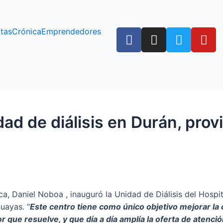
F
I
T
Y
tas
Crónica
Emprendedores
a
n
w
o
c
s
i
u
e
t
t
t
b
a
t
u
o
g
e
b
o
r
r
e
dad de diálisis en Durán, prov
k
a
m
ca, Daniel Noboa , inauguró la Unidad de Diálisis del Hospi
uayas. “
Este centro tiene como único objetivo mejorar la 
r que resuelve, y que día a día amplía la oferta de atenció