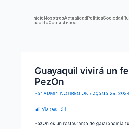
Ir
Navegación
al
de
contenido
entradas
Inicio
Nosotros
Actualidad
Política
Sociedad
Ru
Insólito
Contáctenos
Guayaquil vivirá un f
PezOn
Por
ADMIN NOTIREGION
/
agosto 29, 202
Visitas:
124
PezOn es un restaurante de gastronomía fu