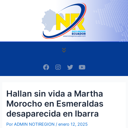
Ir
Navegación
al
de
contenido
entradas
Menú
F
I
T
Y
a
n
w
o
c
s
i
u
e
t
t
t
b
a
t
u
Hallan sin vida a Martha
o
g
e
b
o
r
r
e
Morocho en Esmeraldas
k
a
m
desaparecida en Ibarra
Por
ADMIN NOTIREGION
/
enero 12, 2025