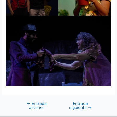
←
Entrada
Entrada
anterior
siguiente
→