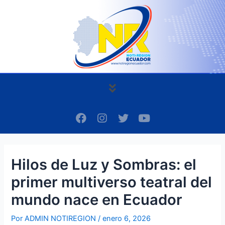
Ir
Navegación
al
de
contenido
entradas
Menú
F
I
T
Y
a
n
w
o
c
s
i
u
e
t
t
t
b
a
t
u
Hilos de Luz y Sombras: el
o
g
e
b
o
r
r
e
primer multiverso teatral del
k
a
m
mundo nace en Ecuador
Por
ADMIN NOTIREGION
/
enero 6, 2026