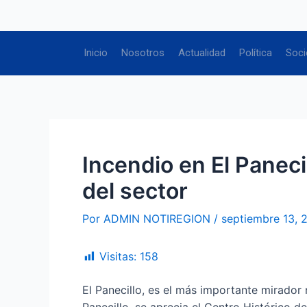
Ir
Navegación
al
de
contenido
entradas
Inicio
Nosotros
Actualidad
Política
Soci
Incendio en El Panecil
del sector
Por
ADMIN NOTIREGION
/
septiembre 13, 
Visitas:
158
El Panecillo, es el más importante mirador 