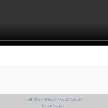
Telf: 0998481868 / 0982752907
Quito-Ecuador