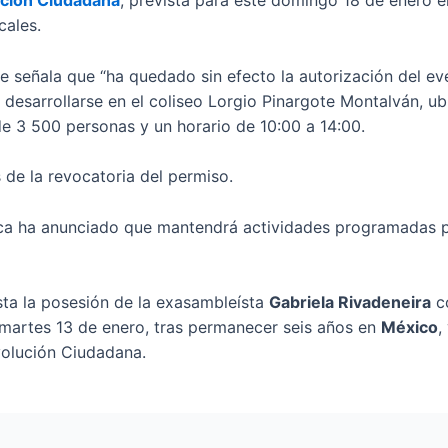
ción Ciudadana
, prevista para este domingo 18 de enero 
cales.
 se señala que “ha quedado sin efecto la autorización del
desarrollarse en el coliseo Lorgio Pinargote Montalván, u
e 3 500 personas y un horario de 10:00 a 14:00.
 de la revocatoria del permiso.
ítica ha anunciado que mantendrá actividades programadas 
sta la posesión de la exasambleísta
Gabriela Rivadeneira
co
 martes 13 de enero, tras permanecer seis años en
México
,
volución Ciudadana.