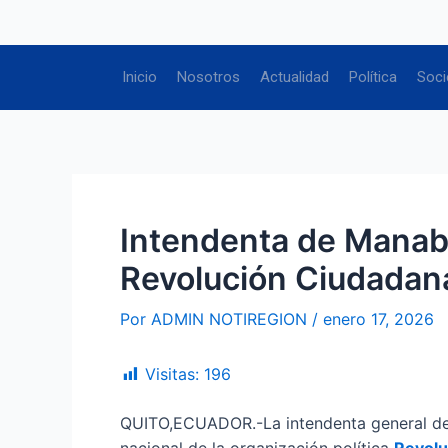
Ir
Navegación
al
de
contenido
entradas
Inicio
Nosotros
Actualidad
Política
Soci
Intendenta de Manabí
Revolución Ciudadan
Por
ADMIN NOTIREGION
/
enero 17, 2026
Visitas:
196
QUITO,ECUADOR.-La intendenta general de