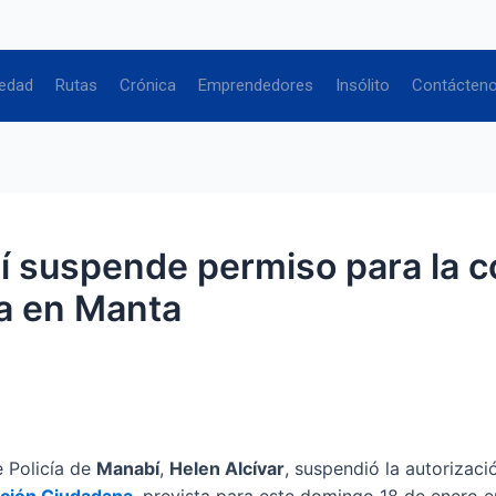
edad
Rutas
Crónica
Emprendedores
Insólito
Contácten
 suspende permiso para la c
a en Manta
 Policía de
Manabí
,
Helen Alcívar
, suspendió la autorizaci