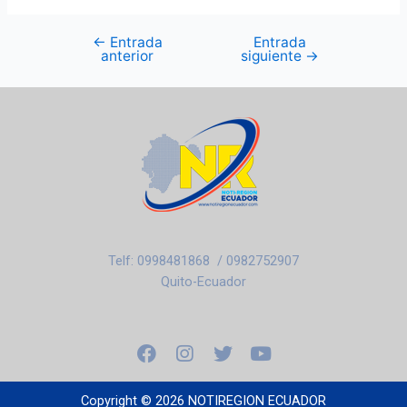
←
Entrada
Entrada
anterior
siguiente
→
Telf: 0998481868 / 0982752907
Quito-Ecuador
F
I
T
Y
a
n
w
o
c
s
i
u
e
t
t
t
Copyright © 2026 NOTIREGION ECUADOR