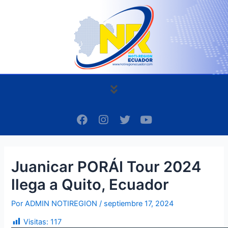
Ir
Navegación
al
de
contenido
entradas
Menú
F
I
T
Y
a
n
w
o
c
s
i
u
e
t
t
t
b
a
t
u
Juanicar PORÁI Tour 2024
o
g
e
b
o
r
r
e
llega a Quito, Ecuador
k
a
m
Por
ADMIN NOTIREGION
/
septiembre 17, 2024
Visitas:
117