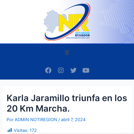
Ir
Navegación
al
de
contenido
entradas
Menú
F
I
T
Y
a
n
w
o
c
s
i
u
e
t
t
t
b
a
t
u
Karla Jaramillo triunfa en los
o
g
e
b
o
r
r
e
20 Km Marcha.
k
a
m
Por
ADMIN NOTIREGION
/
abril 7, 2024
Visitas:
172