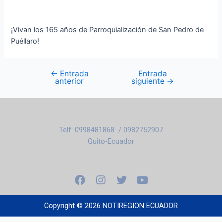
¡Vivan los 165 años de Parroquialización de San Pedro de
Puéllaro!
←
Entrada
Entrada
anterior
siguiente
→
Telf: 0998481868 / 0982752907
Quito-Ecuador
F
I
T
Y
a
n
w
o
c
s
i
u
e
t
t
t
Copyright © 2026 NOTIREGION ECUADOR
b
a
t
u