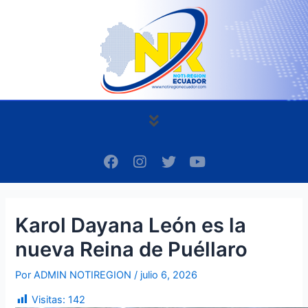
Ir
Navegación
al
de
contenido
entradas
Menú
F
I
T
Y
a
n
w
o
c
s
i
u
e
t
t
t
b
a
t
u
Karol Dayana León es la
o
g
e
b
o
r
r
e
nueva Reina de Puéllaro
k
a
m
Por
ADMIN NOTIREGION
/
julio 6, 2026
Visitas:
142