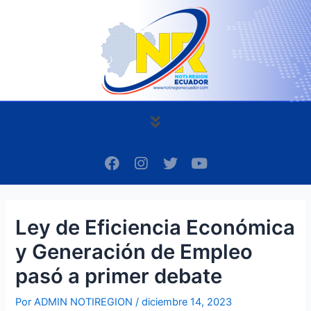
Ir
Navegación
al
de
contenido
entradas
Menú
F
I
T
Y
a
n
w
o
c
s
i
u
e
t
t
t
b
a
t
u
Ley de Eficiencia Económica
o
g
e
b
o
r
r
e
y Generación de Empleo
k
a
m
pasó a primer debate
Por
ADMIN NOTIREGION
/
diciembre 14, 2023