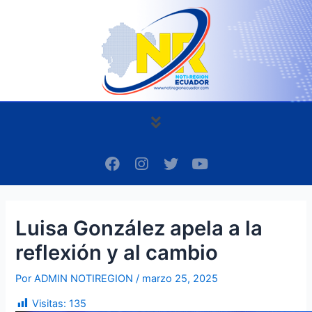
Ir
Navegación
al
de
contenido
entradas
Menú
F
I
T
Y
a
n
w
o
c
s
i
u
e
t
t
t
b
a
t
u
Luisa González apela a la
o
g
e
b
o
r
r
e
reflexión y al cambio
k
a
m
Por
ADMIN NOTIREGION
/
marzo 25, 2025
Visitas:
135