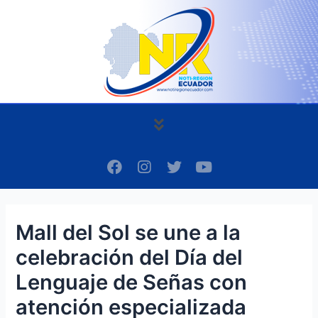
Ir
Navegación
al
de
contenido
entradas
Menú
F
I
T
Y
a
n
w
o
c
s
i
u
e
t
t
t
b
a
t
u
Mall del Sol se une a la
o
g
e
b
o
r
r
e
celebración del Día del
k
a
m
Lenguaje de Señas con
atención especializada