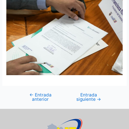
←
Entrada
Entrada
anterior
siguiente
→