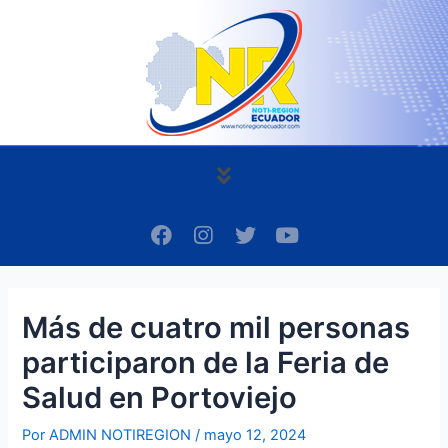
Ir
Navegación
al
de
contenido
entradas
Menú
F
I
T
Y
a
n
w
o
c
s
i
u
e
t
t
t
b
a
t
u
Más de cuatro mil personas
o
g
e
b
o
r
r
e
participaron de la Feria de
k
a
m
Salud en Portoviejo
Por
ADMIN NOTIREGION
/
mayo 12, 2024