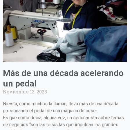
e
t
t
t
b
a
t
u
o
g
e
b
o
r
r
e
k
a
m
Más de una década acelerando
un pedal
Noviembre 13, 2023
Nievita, como muchos la llaman, lleva más de una década
presionando el pedal de una máquina de coser.
Es que como decía, alguna vez, un seminarista sobre temas
de negocios “son las crisis las que impulsan los grandes