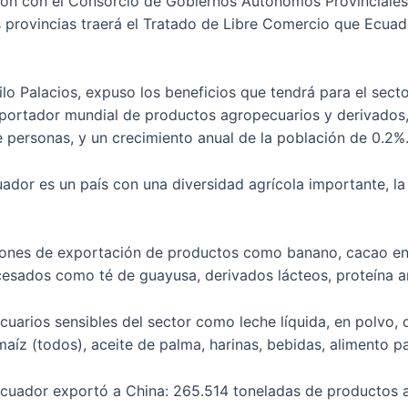
ación con el Consorcio de Gobiernos Autónomos Provincial
 provincias traerá el Tratado de Libre Comercio que Ecuado
ilo Palacios, expuso los beneficios que tendrá para el sect
portador mundial de productos agropecuarios y derivados,
e personas, y un crecimiento anual de la población de 0.2%
uador es un país con una diversidad agrícola importante, la
iones de exportación de productos como banano, cacao en 
esados como té de guayusa, derivados lácteos, proteína ani
arios sensibles del sector como leche líquida, en polvo, 
maíz (todos), aceite de palma, harinas, bebidas, alimento p
cuador exportó a China: 265.514 toneladas de productos a