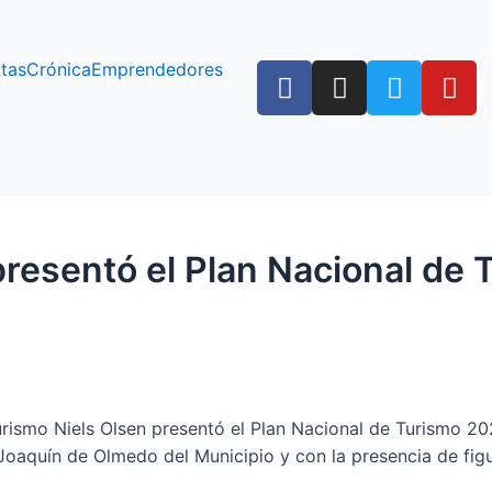
F
I
T
Y
tas
Crónica
Emprendedores
a
n
w
o
c
s
i
u
e
t
t
t
b
a
t
u
o
g
e
b
o
r
r
e
presentó el Plan Nacional de
k
a
m
urismo Niels Olsen presentó el Plan Nacional de Turismo 202
 Joaquín de Olmedo del Municipio y con la presencia de figu