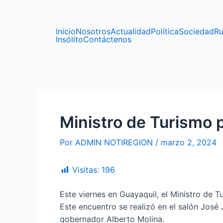
Ir
Navegación
al
de
contenido
entradas
Inicio
Nosotros
Actualidad
Política
Sociedad
Ru
Insólito
Contáctenos
Ministro de Turismo 
Por
ADMIN NOTIREGION
/
marzo 2, 2024
Visitas:
196
Este viernes en Guayaquil, el Ministro de T
Este encuentro se realizó en el salón José
gobernador Alberto Molina.