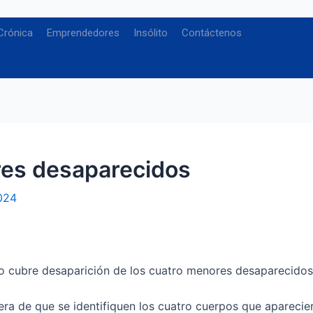
Crónica
Emprendedores
Insólito
Contáctenos
res desaparecidos
024
io cubre
desaparición de los cuatro menores desaparecidos 
pera de que se identifiquen los cuatro cuerpos que aparecie