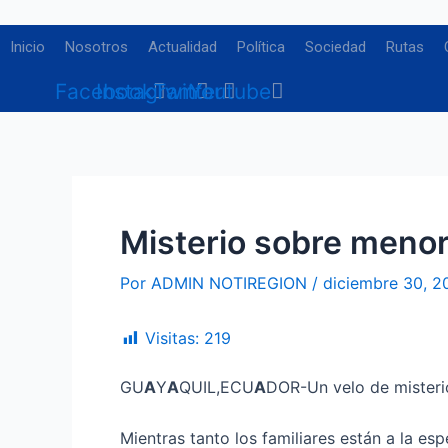
Ir
Navegación
al
de
Inicio
Nosotros
Actualidad
Política
Sociedad
Rutas
contenido
entradas
Facebook
Instagram
Twitter
Youtube
Misterio sobre meno
Por
ADMIN NOTIREGION
/
diciembre 30, 2
Visitas:
219
GU
A
Y
A
QUIL,ECU
A
DOR-Un velo de mister
Mientras tanto los familiares están a la es