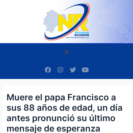
Ir
Navegación
al
de
contenido
entradas
Menú
F
I
T
Y
a
n
w
o
c
s
i
u
e
t
t
t
b
a
t
u
Muere el papa Francisco a
o
g
e
b
o
r
r
e
sus 88 años de edad, un día
k
a
m
antes pronunció su último
mensaje de esperanza