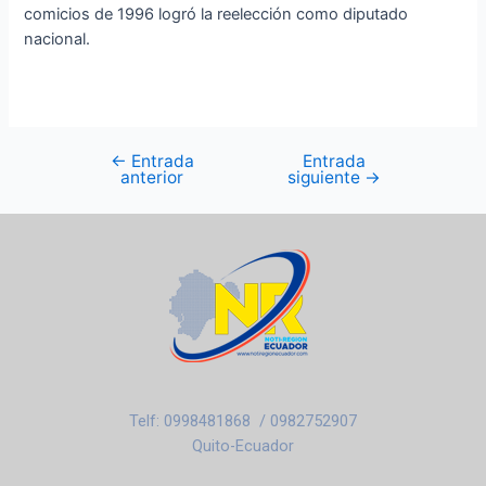
comicios de 1996 logró la reelección como diputado
nacional.
←
Entrada
Entrada
anterior
siguiente
→
Telf: 0998481868 / 0982752907
Quito-Ecuador