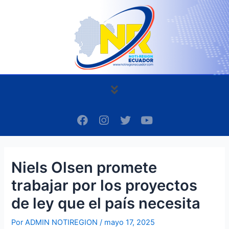
Ir
Navegación
al
de
contenido
entradas
Menú
F
I
T
Y
a
n
w
o
c
s
i
u
e
t
t
t
b
a
t
u
Niels Olsen promete
o
g
e
b
o
r
r
e
trabajar por los proyectos
k
a
m
de ley que el país necesita
Por
ADMIN NOTIREGION
/
mayo 17, 2025