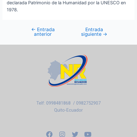
declarada Patrimonio de la Humanidad por la UNESCO en
1978.
←
Entrada
Entrada
anterior
siguiente
→
Telf: 0998481868 / 0982752907
Quito-Ecuador
F
I
T
Y