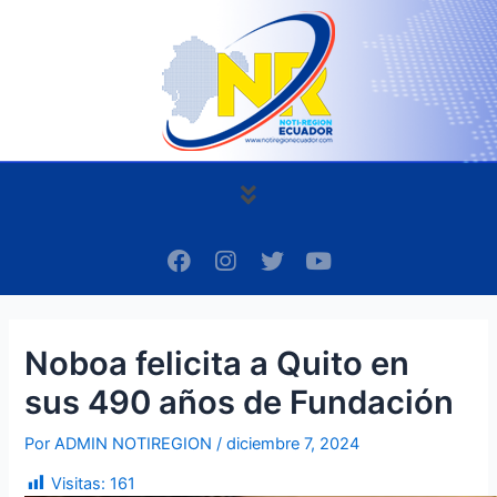
Ir
Navegación
al
de
contenido
entradas
Menú
F
I
T
Y
a
n
w
o
c
s
i
u
e
t
t
t
b
a
t
u
Noboa felicita a Quito en
o
g
e
b
o
r
r
e
sus 490 años de Fundación
k
a
m
Por
ADMIN NOTIREGION
/
diciembre 7, 2024
Visitas:
161