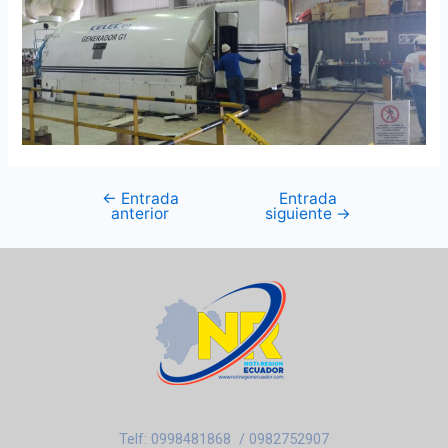
←
Entrada
Entrada
anterior
siguiente
→
Telf: 0998481868 / 0982752907