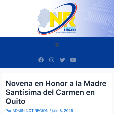
Ir
Navegación
al
de
contenido
entradas
Menú
F
I
T
Y
a
n
w
o
c
s
i
u
e
t
t
t
b
a
t
u
Novena en Honor a la Madre
o
g
e
b
o
r
r
e
Santísima del Carmen en
k
a
m
Quito
Por
ADMIN NOTIREGION
/
julio 8, 2026