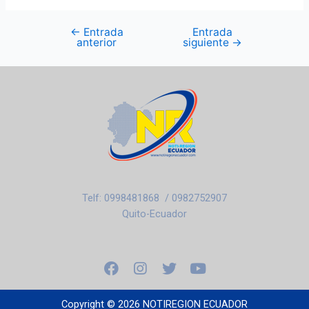
←
Entrada
Entrada
anterior
siguiente
→
Telf: 0998481868 / 0982752907
Quito-Ecuador
F
I
T
Y
a
n
w
o
c
s
i
u
e
t
t
t
Copyright © 2026 NOTIREGION ECUADOR