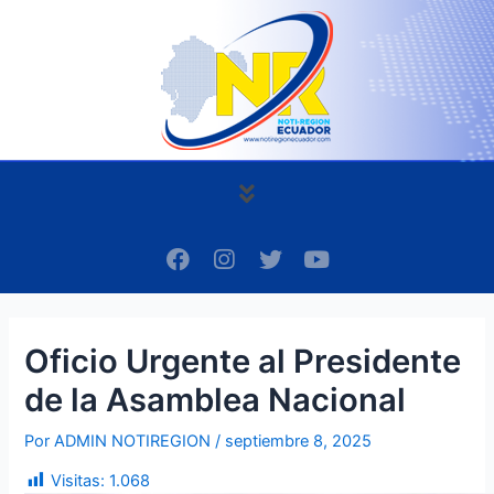
Ir
Navegación
al
de
contenido
entradas
Menú
F
I
T
Y
a
n
w
o
c
s
i
u
e
t
t
t
b
a
t
u
Oficio Urgente al Presidente
o
g
e
b
o
r
r
e
de la Asamblea Nacional
k
a
m
Por
ADMIN NOTIREGION
/
septiembre 8, 2025
Visitas:
1.068