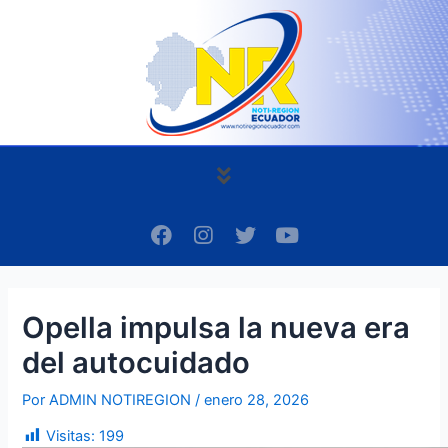
Ir
Navegación
al
de
contenido
entradas
Menú
F
I
T
Y
a
n
w
o
c
s
i
u
e
t
t
t
b
a
t
u
Opella impulsa la nueva era
o
g
e
b
o
r
r
e
del autocuidado
k
a
m
Por
ADMIN NOTIREGION
/
enero 28, 2026
Visitas:
199