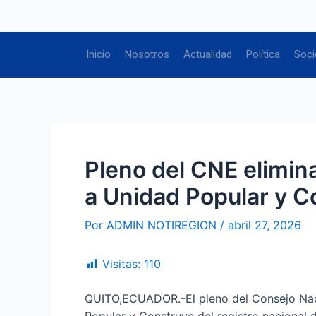
Ir
Navegación
al
de
contenido
entradas
Inicio
Nosotros
Actualidad
Política
Soci
Pleno del CNE elimina
a Unidad Popular y C
Por
ADMIN NOTIREGION
/
abril 27, 2026
Visitas:
110
QUITO,ECUADOR.-El pleno del Consejo Nacio