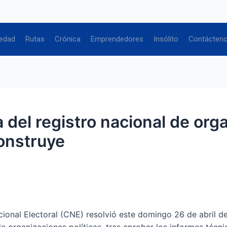
edad
Rutas
Crónica
Emprendedores
Insólito
Contácten
 del registro nacional de org
onstruye
nal Electoral (CNE) resolvió este domingo 26 de abril de 