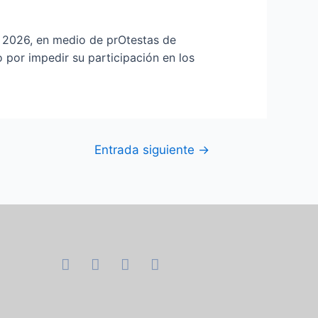
e 2026, en medio de prOtestas de
 por impedir su participación en los
Entrada siguiente
→
F
I
T
Y
a
n
w
o
c
s
i
u
e
t
t
t
b
a
t
u