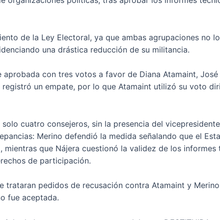
de organizaciones políticas, tras aprobar los informes té
iento de la Ley Electoral, ya que ambas agrupaciones no l
idenciando una drástica reducción de su militancia.
e aprobada con tres votos a favor de Diana Atamaint, José
 registró un empate, por lo que Atamaint utilizó su voto dir
 solo cuatro consejeros, sin la presencia del vicepresidente
epancias: Merino defendió la medida señalando que el Esta
mientras que Nájera cuestionó la validez de los informes t
erechos de participación.
e se trataran pedidos de recusación contra Atamaint y Meri
no fue aceptada.