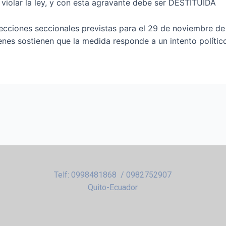
iolar la ley, y con esta agravante debe ser DESTITUIDA
elecciones seccionales previstas para el 29 de noviembre d
es sostienen que la medida responde a un intento político
Telf: 0998481868 / 0982752907
Quito-Ecuador