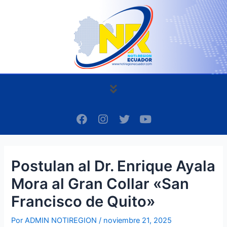
Ir
Navegación
al
de
contenido
entradas
Menú
F
I
T
Y
a
n
w
o
c
s
i
u
e
t
t
t
b
a
t
u
Postulan al Dr. Enrique Ayala
o
g
e
b
o
r
r
e
Mora al Gran Collar «San
k
a
m
Francisco de Quito»
Por
ADMIN NOTIREGION
/
noviembre 21, 2025