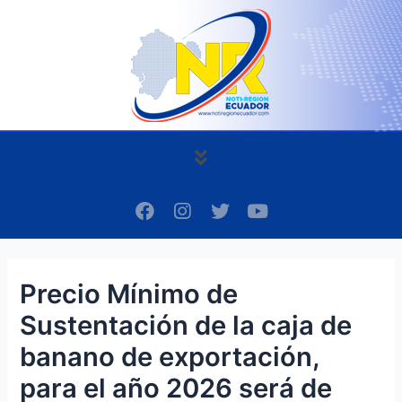
Ir
Navegación
al
de
contenido
entradas
Menú
F
I
T
Y
a
n
w
o
c
s
i
u
e
t
t
t
b
a
t
u
Precio Mínimo de
o
g
e
b
o
r
r
e
Sustentación de la caja de
k
a
m
banano de exportación,
para el año 2026 será de