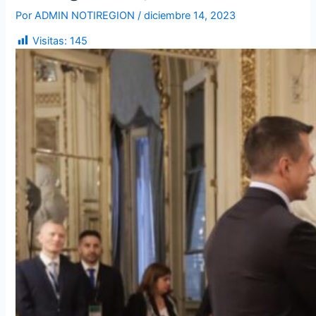
Por
ADMIN NOTIREGION
/
diciembre 14, 2023
Visitas:
145