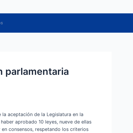
F
I
T
Y
os
a
n
w
o
c
s
i
u
e
t
t
t
b
a
t
u
o
g
e
b
o
r
r
e
k
a
n parlamentaria
m
la aceptación de la Legislatura en la
e haber aprobado 10 leyes, nueve de ellas
 en consensos, respetando los criterios