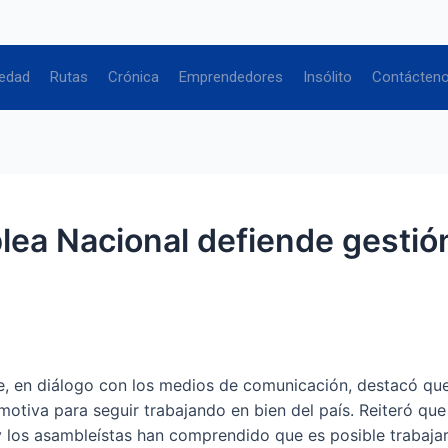
edad
Rutas
Crónica
Emprendedores
Insólito
Contácten
ea Nacional defiende gestió
e, en diálogo con los medios de comunicación, destacó que 
motiva para seguir trabajando en bien del país. Reiteró qu
 los asambleístas han comprendido que es posible trabajar