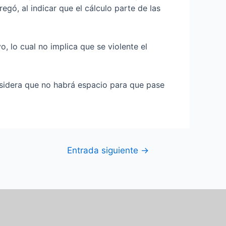
gó, al indicar que el cálculo parte de las
, lo cual no implica que se violente el
nsidera que no habrá espacio para que pase
Entrada siguiente
→
F
I
T
Y
a
n
w
o