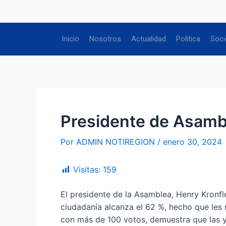
Ir
Navegación
al
de
contenido
entradas
Inicio
Nosotros
Actualidad
Política
Soci
Presidente de Asambl
Por
ADMIN NOTIREGION
/
enero 30, 2024
Visitas:
159
El presidente de la Asamblea, Henry Kronfl
ciudadanía alcanza el 62 %, hecho que les 
con más de 100 votos, demuestra que las y