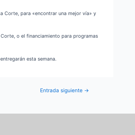
la Corte, para «encontrar una mejor vía» y
 Corte, o el financiamiento para programas
 entregarán esta semana.
Entrada siguiente
→
F
I
T
Y
a
n
w
o