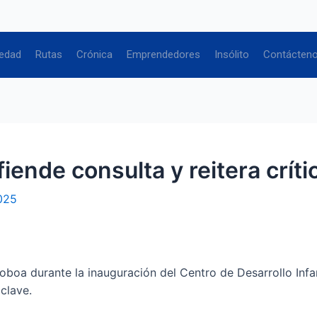
edad
Rutas
Crónica
Emprendedores
Insólito
Contácten
ende consulta y reitera críti
025
a durante la inauguración del Centro de Desarrollo Infant
clave.