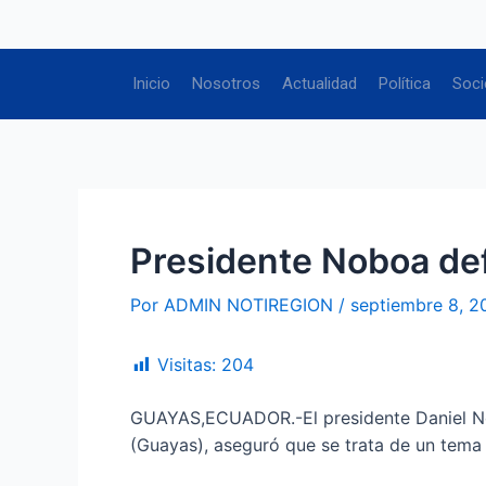
Ir
Navegación
al
de
contenido
entradas
Inicio
Nosotros
Actualidad
Política
Soci
Presidente Noboa defi
Por
ADMIN NOTIREGION
/
septiembre 8, 2
Visitas:
204
GUAYAS,ECUADOR.-El presidente Daniel Nobo
(Guayas), aseguró que se trata de un tema 