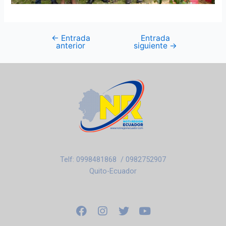
←
Entrada
Entrada
anterior
siguiente
→
Telf: 0998481868 / 0982752907
Quito-Ecuador
F
I
T
Y
a
n
w
o