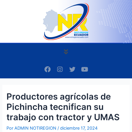
Ir
Navegación
al
de
contenido
entradas
Menú
F
I
T
Y
a
n
w
o
c
s
i
u
e
t
t
t
b
a
t
u
Productores agrícolas de
o
g
e
b
o
r
r
e
Pichincha tecnifican su
k
a
m
trabajo con tractor y UMAS
Por
ADMIN NOTIREGION
/
diciembre 17, 2024