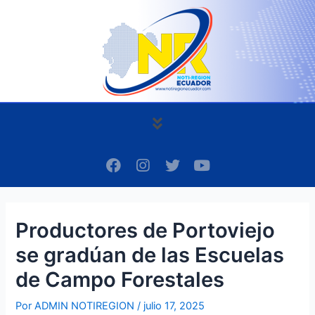
Ir
Navegación
al
de
contenido
entradas
Menú
F
I
T
Y
a
n
w
o
c
s
i
u
e
t
t
t
b
a
t
u
Productores de Portoviejo
o
g
e
b
o
r
r
e
se gradúan de las Escuelas
k
a
m
de Campo Forestales
Por
ADMIN NOTIREGION
/
julio 17, 2025