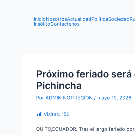
Ir
Navegación
al
de
contenido
entradas
Inicio
Nosotros
Actualidad
Política
Sociedad
Ru
Insólito
Contáctenos
Próximo feriado será
Pichincha
Por
ADMIN NOTIREGION
/
mayo 19, 2026
Visitas:
150
QUITO,ECUADOR.-Tras el largo feriado por 