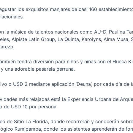
degustar los exquisitos manjares de casi 160 establecimient
nacionales.
con la música de talentos nacionales como AU-D, Paulina Ta
eles, Alpiste Latin Group, La Quinta, Karolyns, Alma Musa,
larezo.
también tendrá diversión para niños y niñas con el Hueca K
o y una adorable pasarela perruna.
ivo o USD 2 mediante aplicación ‘Deuna’, por cada día de la
vidades más relajadas está la Experiencia Urbana de Arqueo
to de USD 10 por persona.
useo de Sitio La Florida, donde recorrerán y conocerán sobr
ológico Rumipamba, donde los asistentes aprenderán de form