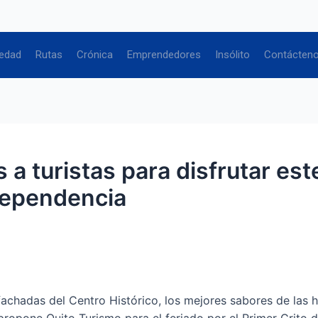
edad
Rutas
Crónica
Emprendedores
Insólito
Contácten
a turistas para disfrutar este
ndependencia
fachadas del Centro Histórico, los mejores sabores de las 