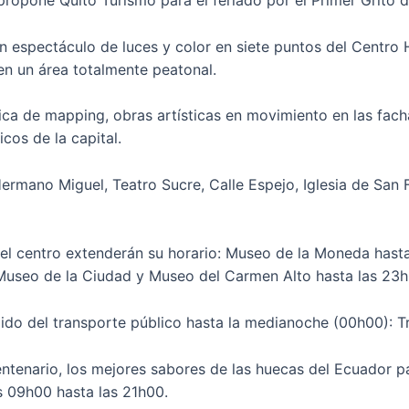
ropone Quito Turismo para el feriado por el Primer Grito d
un espectáculo de luces y color en siete puntos del Centro 
en un área totalmente peatonal.
nica de mapping, obras artísticas en movimiento en las fach
icos de la capital.
a Hermano Miguel, Teatro Sucre, Calle Espejo, Iglesia de Sa
l centro extenderán su horario: Museo de la Moneda hasta
 Museo de la Ciudad y Museo del Carmen Alto hasta las 23h
ido del transporte público hasta la medianoche (00h00): T
entenario, los mejores sabores de las huecas del Ecuador p
as 09h00 hasta las 21h00.