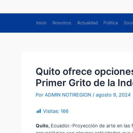
Ir
Navegación
al
de
contenido
entradas
Inicio
Nosotros
Actualidad
Política
Soci
Quito ofrece opciones 
Primer Grito de la I
Por
ADMIN NOTIREGION
/
agosto 9, 2024
Visitas:
166
Quito,
Ecuador.-Proyección de arte en las 