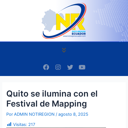
Ir
Navegación
al
de
contenido
entradas
Menú
F
I
T
Y
a
n
w
o
c
s
i
u
e
t
t
t
b
a
t
u
Quito se ilumina con el
o
g
e
b
o
r
r
e
Festival de Mapping
k
a
m
Por
ADMIN NOTIREGION
/
agosto 8, 2025
Visitas:
217