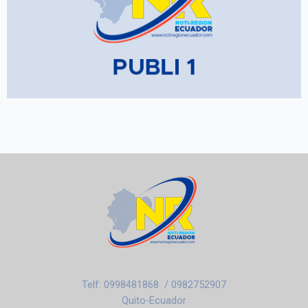
Telf: 0998481868 / 0982752907
Quito-Ecuador