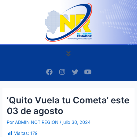
Ir
Navegación
al
de
contenido
entradas
Menú
F
I
T
Y
a
n
w
o
c
s
i
u
e
t
t
t
b
a
t
u
‘Quito Vuela tu Cometa’ este
o
g
e
b
o
r
r
e
03 de agosto
k
a
m
Por
ADMIN NOTIREGION
/
julio 30, 2024
Visitas:
179