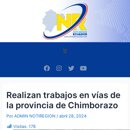
Ir
Navegación
al
de
contenido
entradas
Menú
F
I
T
Y
a
n
w
o
c
s
i
u
e
t
t
t
b
a
t
u
Realizan trabajos en vías de
o
g
e
b
o
r
r
e
la provincia de Chimborazo
k
a
m
Por
ADMIN NOTIREGION
/
abril 28, 2024
Visitas:
178