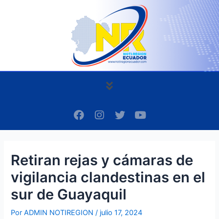
Ir
Navegación
al
de
contenido
entradas
Menú
F
I
T
Y
a
n
w
o
c
s
i
u
e
t
t
t
b
a
t
u
Retiran rejas y cámaras de
o
g
e
b
o
r
r
e
vigilancia clandestinas en el
k
a
m
sur de Guayaquil
Por
ADMIN NOTIREGION
/
julio 17, 2024