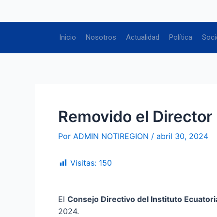
Ir
Navegación
al
de
contenido
entradas
Inicio
Nosotros
Actualidad
Política
Soci
Removido el Director
Por
ADMIN NOTIREGION
/
abril 30, 2024
Visitas:
150
El
Consejo Directivo del Instituto Ecuator
2024.