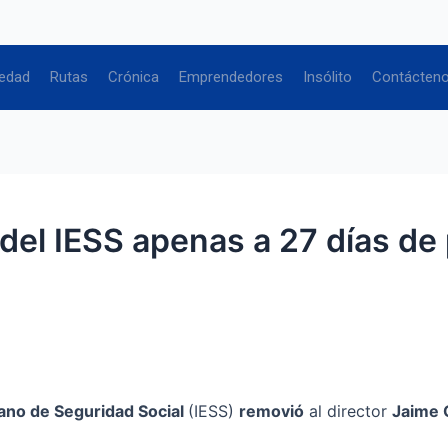
edad
Rutas
Crónica
Emprendedores
Insólito
Contácten
 del IESS apenas a 27 días d
iano de Seguridad Social
(IESS)
removió
al director
Jaime 