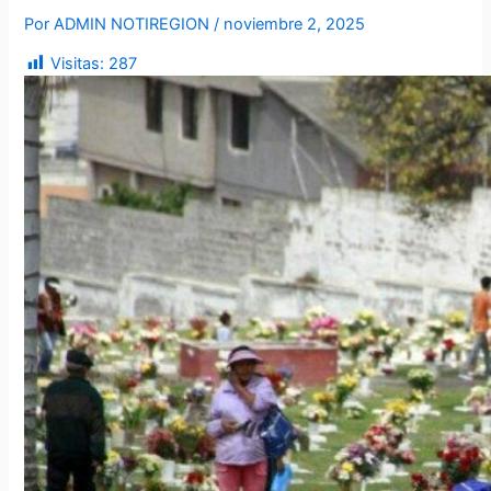
Por
ADMIN NOTIREGION
/
noviembre 2, 2025
Visitas:
287