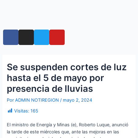
Ir
Navegación
al
de
contenido
entradas
Menú
F
I
T
Y
a
n
w
o
c
s
i
u
e
t
t
t
b
a
t
u
Se suspenden cortes de luz
o
g
e
b
hasta el 5 de mayo por
o
r
r
e
k
a
presencia de lluvias
m
Por
ADMIN NOTIREGION
/
mayo 2, 2024
Visitas:
165
El ministro de Energía y Minas (e), Roberto Luque, anunció
la tarde de este miércoles que, ante las mejoras en las