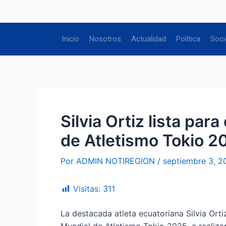
Ir
Navegación
al
de
contenido
entradas
Inicio
Nosotros
Actualidad
Política
Soci
Silvia Ortiz lista pa
de Atletismo Tokio 2
Por
ADMIN NOTIREGION
/
septiembre 3, 2
Visitas:
311
La destacada atleta ecuatoriana Silvia Ort