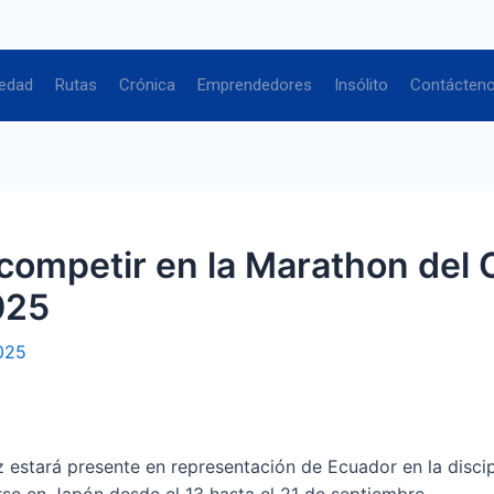
edad
Rutas
Crónica
Emprendedores
Insólito
Contácten
ra competir en la Marathon d
025
025
iz estará presente en representación de Ecuador en la disc