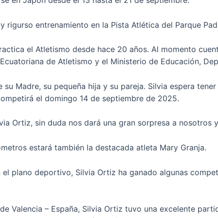
rse en Japón desde el 13 hasta el 21 de septiembre.
e y rigurso entrenamiento en la Pista Atlética del Parque Pa
, practica el Atletismo desde hace 20 años. Al momento cue
cuatoriana de Atletismo y el Ministerio de Educación, Dep
 su Madre, su pequeña hija y su pareja. Silvia espera tener
ompetirá el domingo 14 de septiembre de 2025.
via Ortiz, sin duda nos dará una gran sorpresa a nosotros 
lómetros estará también la destacada atleta Mary Granja.
el plano deportivo, Silvia Ortiz ha ganado algunas compete
e Valencia – España, Silvia Ortiz tuvo una excelente part